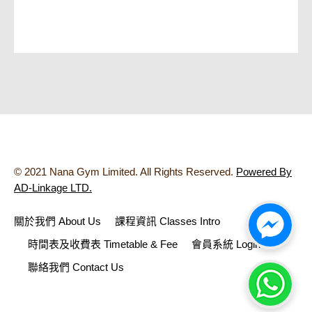
© 2021 Nana Gym Limited. All Rights Reserved.
Powered By
AD-Linkage LTD.
關於我們 About Us
課程資訊 Classes Intro
時間表及收費表 Timetable & Fee
會員系統 Login
聯絡我們 Contact Us