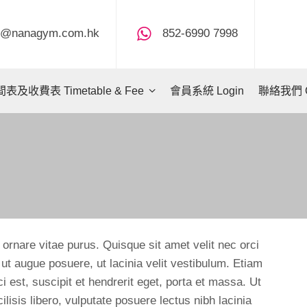
fo@nanagym.com.hk
852-6990 7998
表及收費表 Timetable & Fee
會員系統 Login
聯絡我們 Co
 ornare vitae purus. Quisque sit amet velit nec orci
t augue posuere, ut lacinia velit vestibulum. Etiam
 est, suscipit et hendrerit eget, porta et massa. Ut
cilisis libero, vulputate posuere lectus nibh lacinia