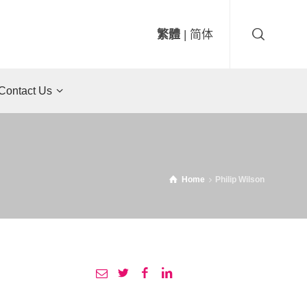
繁體
|
简体
ntact Us
Home
Philip Wilson