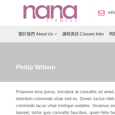
in
關於我們 About Us
課程資訊 Classes Intro
時間
Philip Wilson
Praesent eros purus, tincidunt at convallis sit amet,
interdum commodo vitae sed ex. Donec luctus nibh u
commodo lacus vitae tristique sodales. Vivamus orci
laoreet, tortor quis convallis faucibus, quam felis fa